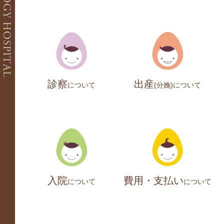
婦人科
婦人科一般診療
子宮がん検診
レディースドッグ＆ブライダルチェック
診察
出産
について
(分娩)
について
入院
費用・支払い
について
について