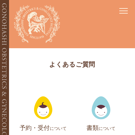
当院について
よくあるご質問
ごあいさつ
当院の特徴
医師紹介
施設紹介
お食事
産科
妊婦健診
出生前検査
分娩
硬膜外麻酔分娩(無痛分娩)
入院
産後
予約・受付
書類
について
について