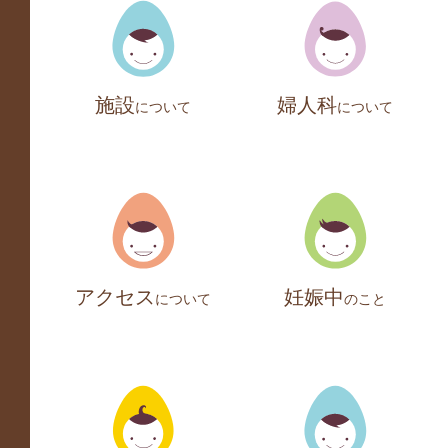
施設
婦人科
について
について
アクセス
妊娠中
について
のこと