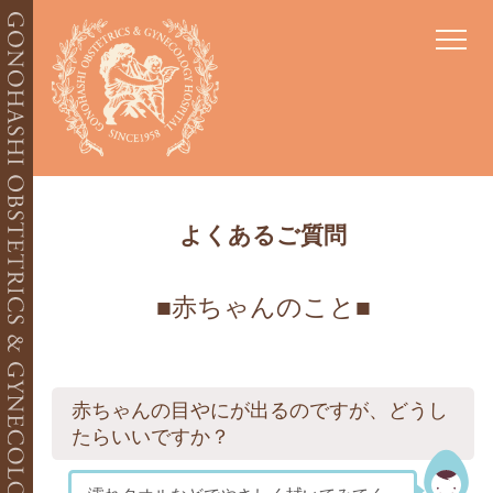
当院について
よくあるご質問
ごあいさつ
当院の特徴
医師紹介
施設紹介
お食事
赤ちゃんのこと
産科
妊婦健診
出生前検査
分娩
硬膜外麻酔分娩(無痛分娩)
入院
産後
赤ちゃんの目やにが出るのですが、どうし
たらいいですか？