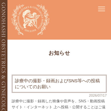
当院について
お知らせ
ごあいさつ
当院の特徴
医師紹介
施設紹介
お食事
産科
診療中の撮影・録画およびSNS等への投稿
妊婦健診
出生前検査
分娩
についてのお願い
硬膜外麻酔分娩(無痛分娩)
入院
産後
2026/07/17
診療中に撮影・録画した映像や音声を、SNS・動画投稿
サイト・インターネット 上へ投稿・公開することはご遠