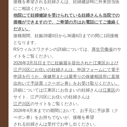
接種を希望される妊婦さんは、妊婦健診時に外来担当医
にご相談ください。
他院にて妊婦健診を受けられている妊婦さんも当院での
接種ができますので、ご希望の方はお電話にてご連絡く
ださい。
接種期間、妊娠28週0日から36週6日までの間に1回接種
となります。
RSウィルスワクチンの詳細については、
厚生労働省
のサ
イトをご覧ください。
2026年3月31日までに妊娠届を提出された江東区および
江戸川区にお住いの妊婦さんは、申請フォームにて電子
申請を行うか、保健所または最寄りの保健相談所に直接
出向いて予診票（クーポン券）をお受け取りください。
詳細については江東区にお住まいの妊婦さんは
江東区
の
サイト、江戸川区にお住いの妊婦さんは
江戸川区
のサイトをご覧ください。
2026年4月末までの期間において、お手元に予診票（ク
ーポン券）をお持ちでないが、接種を希望
される妊婦さんは受付でお申し出ください。